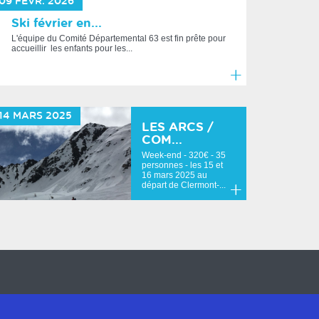
09
FÉVR.
2026
Ski février en...
L'équipe du Comité Départemental 63 est fin prête pour
accueillir les enfants pour les...
En
savoir
14
MARS
2025
plus
LES ARCS /
COM...
Week-end - 320€ - 35
personnes - les 15 et
16 mars 2025 au
départ de Clermont-...
En
savoir
plus