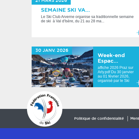
21
MARS
2026
SEMAINE SKI VA...
Le Ski Club Arverne organise sa traditionnelle semaine
de ski à Val d'Isère, du 21 au 28 ma...
E
sa
30
JANV.
2026
pl
Week-end
Espac...
affiche 2026 Praz sur
Arly.pdf Du 30 janvier
au 01 février 2026,
organisé par le Ski
Club Constel...
E
sa
pl
Politique de confidentialité
Ment