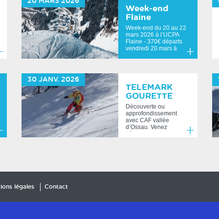
20
MARS
2026
Week-end
Flaine
Week-end du 20 au 22
mars 2026 à l’UCPA
Flaine - 370€ départs
vendredi 20 mars à
16h30...
n
En
voir
savoir
30
JANV.
2026
us
plus
TELEMARK
GOURETTE
Découverte ou
approfondissement
avec CAF vallée
d’Ossau. Venez
découvrir ou
approfondir le...
n
En
voir
savoir
us
plus
ions légales
Contact