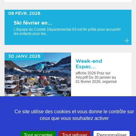
En
savoir
09
FÉVR.
2026
plus
Ski février en...
L'équipe du Comité Départemental 63 est fin prête pour accueillir
les enfants pour les...
En
savoir
30
JANV.
2026
plus
Week-end
Espac...
affiche 2026 Praz sur
Arly.pdf Du 30 janvier au
01 février 2026, organisé
par le Ski Club Constel...
En
savoir
Ce site utilise des cookies et vous donne le contrôle sur
plus
ceux que vous souhaitez activer
Politique de confidentialité
Tout accepter
Tout refuser
Personnaliser