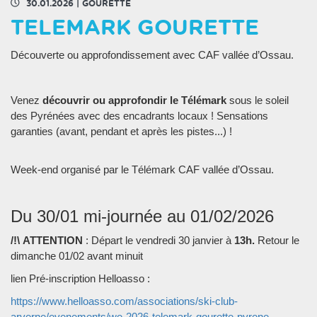
30.01.2026
|
GOURETTE
TELEMARK GOURETTE
Découverte ou approfondissement avec CAF vallée d’Ossau.
Venez
découvrir ou approfondir le Télémark
sous le soleil
des Pyrénées avec des encadrants locaux ! Sensations
garanties (avant, pendant et après les pistes...) !
Week-end organisé par le Télémark CAF vallée d’Ossau.
Du 30/01 mi-journée au 01/02/2026
/!\
ATTENTION
: D
épart le
vendredi 30
janvier
à
1
3
h.
Retour le
dimanche 01/02
avant
minuit
lien Pré-inscription Helloasso :
https://www.helloasso.com/associations/ski-club-
arverne/evenements/we-2026-telemark-gourette-pyrene…