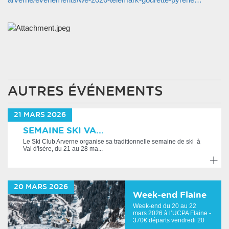
AUTRES ÉVÉNEMENTS
21
MARS
2026
SEMAINE SKI VA...
Le Ski Club Arverne organise sa traditionnelle semaine de ski à
Val d'Isère, du 21 au 28 ma...
En
savoir
20
MARS
2026
plus
Week-end Flaine
Week-end du 20 au 22
mars 2026 à l’UCPA Flaine -
370€ départs vendredi 20
mars à 16h30...