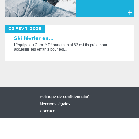
En
savoir
09
FÉVR.
2026
plus
Ski février en...
L'équipe du Comité Départemental 63 est fin prête pour
accueillir les enfants pour les...
En
savoir
plus
Politique de confidentialité
Mentions légales
Contact