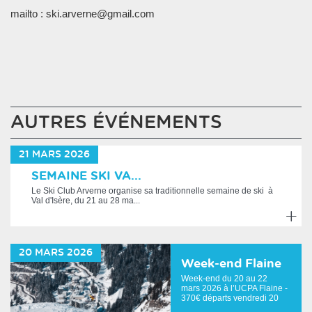
mailto : ski.arverne@gmail.com
AUTRES ÉVÉNEMENTS
21
MARS
2026
SEMAINE SKI VA...
Le Ski Club Arverne organise sa traditionnelle semaine de ski à
Val d'Isère, du 21 au 28 ma...
En
savoir
20
MARS
2026
plus
Week-end Flaine
Week-end du 20 au 22
mars 2026 à l’UCPA Flaine -
370€ départs vendredi 20
mars à 16h30...